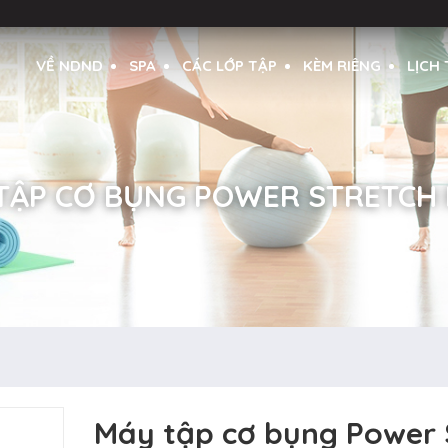
VỀ NDND
SPA
CÁC LỚP TẬP
KÈM RIÊNG
LỊCH
TẬP CƠ BỤNG POWER STRETCH
Máy tập cơ bụng Power S