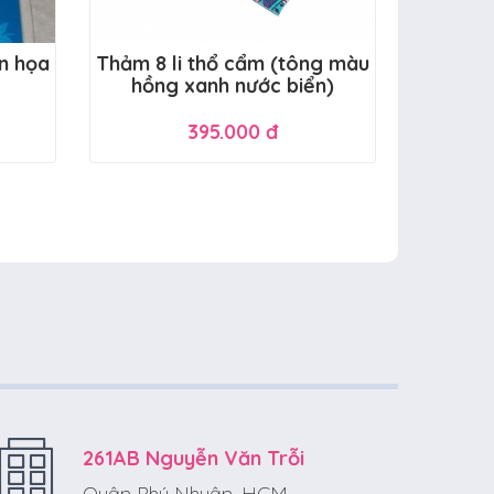
n họa
Thảm 8 li thổ cẩm (tông màu
hồng xanh nước biển)
395.000 đ
261AB Nguyễn Văn Trỗi
Quận Phú Nhuận, HCM