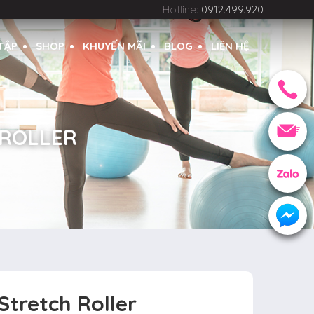
Hotline:
0912.499.920
 TẬP
SHOP
KHUYẾN MÃI
BLOG
LIÊN HỆ
 ROLLER
tretch Roller