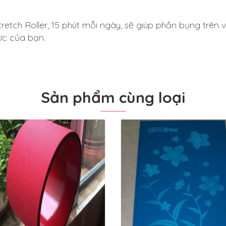
retch Roller, 15 phút mỗi ngày, sẽ giúp phần bụng trên
ực của bạn.
Sản phẩm cùng loại