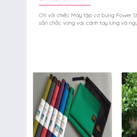
Chỉ với chiếc Máy tập cơ bụng Power St
săn chắc vùng vai, cánh tay lưng và ng