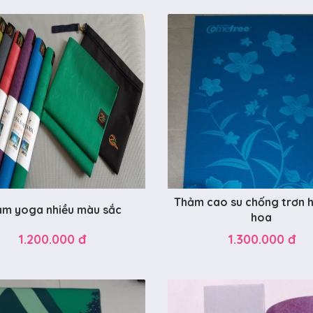
Thảm cao su chống trơn h
ảm yoga nhiều màu sắc
hoa
1.200.000 đ
1.300.000 đ