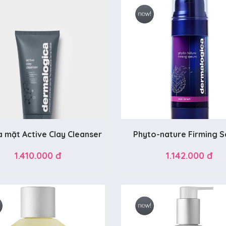
a mặt Active Clay Cleanser
Phyto-nature Firming 
1.410.000 đ
1.142.000 đ