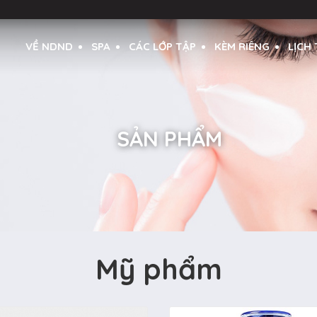
VỀ NDND
SPA
CÁC LỚP TẬP
KÈM RIÊNG
LỊCH
SẢN PHẨM
Mỹ phẩm