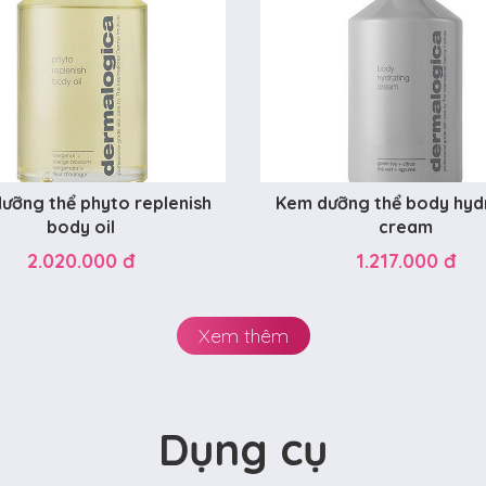
ưỡng thể phyto replenish
Kem dưỡng thể body hyd
body oil
cream
2.020.000 đ
1.217.000 đ
Xem thêm
Dụng cụ