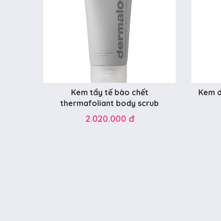
Kem tẩy tế bào chết
Kem d
thermafoliant body scrub
2.020.000 đ