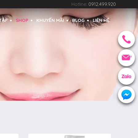
Hotline:
0912.499.920
 TẬP
SHOP
KHUYẾN MÃI
BLOG
LIÊN HỆ