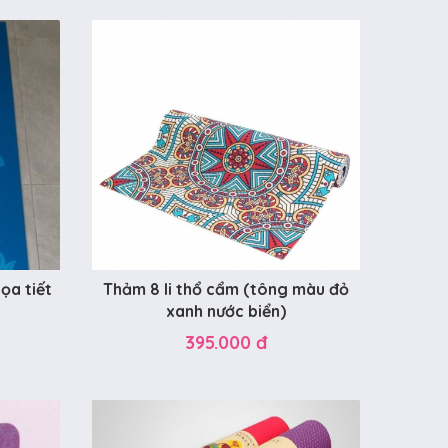
ọa tiết
Thảm 8 li thổ cẩm (tông màu đỏ
xanh nước biển)
395.000 đ