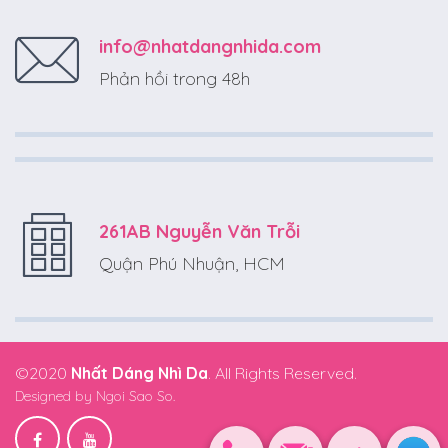
info@nhatdangnhida.com
Phản hồi trong 48h
261AB Nguyễn Văn Trỗi
Quận Phú Nhuận, HCM
©2020
Nhất Dáng Nhì Da
. All Rights Reserved.
Designed by
Ngoi Sao So.