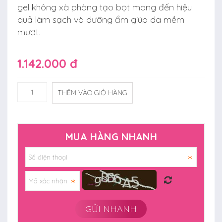
gel không xà phòng tạo bọt mang đến hiệu
quả làm sạch và dưỡng ẩm giúp da mềm
mươt.
1.142.000 đ
THÊM VÀO GIỎ HÀNG
MUA HÀNG NHANH