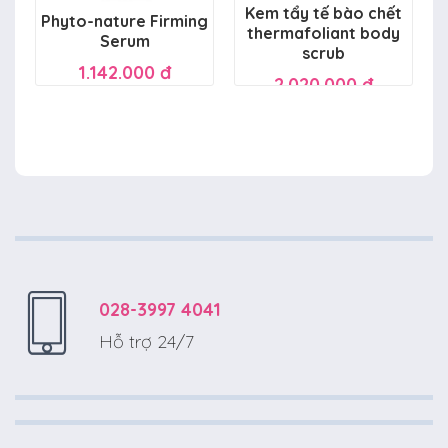
Kem tẩy tế bào chết
Phyto-nature Firming
thermafoliant body
Serum
scrub
1.142.000 đ
2.020.000 đ
028-3997 4041
Hỗ trợ 24/7