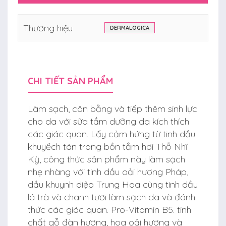
Thương hiệu
DERMALOGICA
CHI TIẾT SẢN PHẨM
Làm sạch, cân bằng và tiếp thêm sinh lực
cho da với sữa tắm dưỡng da kích thích
các giác quan. Lấy cảm hứng từ tinh dầu
khuyếch tán trong bồn tắm hơi Thỗ Nhĩ
Kỳ, công thức sản phẩm này làm sạch
nhẹ nhàng với tinh dầu oải hương Pháp,
dầu khuynh diệp Trung Hoa cùng tinh dầu
lá trà và chanh tươi làm sạch da và đánh
thức các giác quan. Pro-Vitamin B5. tinh
chất gỗ đàn hương, hoa oải hương và