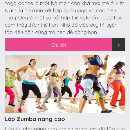
Yoga dance là một bộ môn còn khá mới mẻ ở Việt
Nam, là bộ môn kết hợp giữa yoga và các điệu
nhảy. Đây là một sự kết hợp thú vị, khiến người học
cảm thấy thích thú hơn. Nhờ đó việc duy trì luyện
tập đều đặn cũng trở nên dễ dàng hơn.
Chi tiết
Lớp Zumba nâng cao
Lớp Zumba nâng cao dành cho chị em đã tập qua