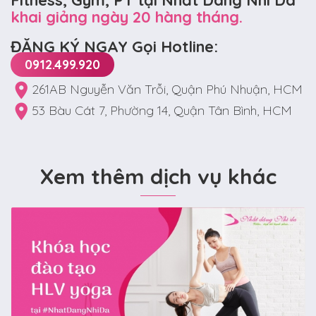
khai giảng ngày 20 hàng tháng.
ĐĂNG KÝ NGAY Gọi Hotline:
0912.499.920
261AB Nguyễn Văn Trỗi, Quận Phú Nhuận, HCM
53 Bàu Cát 7, Phường 14, Quận Tân Bình, HCM
Xem thêm dịch vụ khác