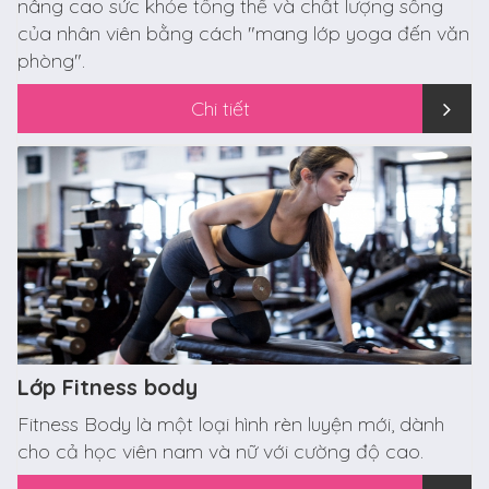
nâng cao sức khỏe tổng thể và chất lượng sống
của nhân viên bằng cách "mang lớp yoga đến văn
phòng".
Chi tiết
Lớp Fitness body
Fitness Body là một loại hình rèn luyện mới, dành
cho cả học viên nam và nữ với cường độ cao.