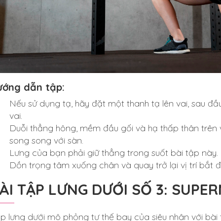
ướng dẫn tập:
Nếu sử dụng tạ, hãy đặt một thanh tạ lên vai, sau 
vai.
Duỗi thẳng hông, mềm đầu gối và hạ thấp thân trên về
song song với sàn.
Lưng của bạn phải giữ thẳng trong suốt bài tập này.
Dồn trọng tâm xuống chân và quay trở lại vị trí bắt đ
ÀI TẬP LƯNG DƯỚI SỐ 3: SUPE
p lưng dưới mô phỏng tư thế bay của siêu nhân với bài