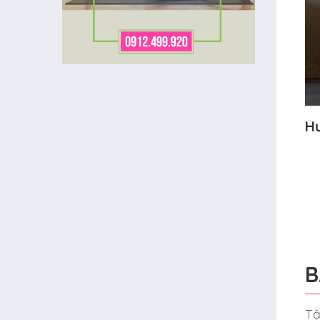
H
B
Tậ