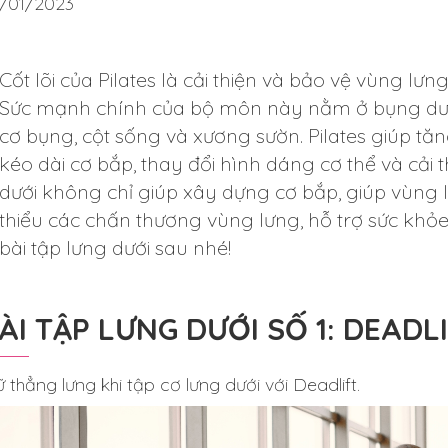
/01/2023
Cốt lõi của Pilates là cải thiện và bảo vệ vùng lư
Sức mạnh chính của bộ môn này nằm ở bụng dướ
cơ bụng, cột sống và xương sườn. Pilates giúp t
kéo dài cơ bắp, thay đổi hình dáng cơ thể và cải t
dưới không chỉ giúp xây dựng cơ bắp, giúp vùng 
thiểu các chấn thương vùng lưng, hỗ trợ sức khỏe
bài tập lưng dưới sau nhé!
ÀI TẬP LƯNG DƯỚI SỐ 1: DEADL
ữ thẳng lưng khi tập cơ lưng dưới với Deadlift.