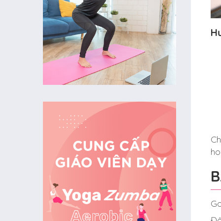
H
Ch
ho
B
Go
Đâ