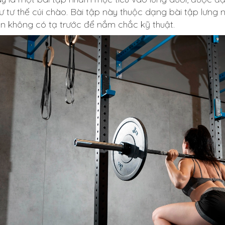
ư tư thế cúi chào. Bài tập này thuộc dạng bài tập lưng n
ện không có tạ trước để nắm chắc kỹ thuật.