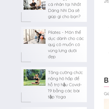
28
cá nhân tại Nhất
Dáng Nhì Da sẽ
giúp gì cho bạn?
Pilates - Môn thể
dục dành cho các
quý cô muốn có
vùng lưng dưới
đẹp
Tăng cường chức
B
năng hô hấp để
hỗ trợ hậu Covid-
19 bằng các bài
Gi
tập Yoga