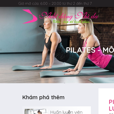
Giờ mở cửa: 6:00 – 20:00 từ thứ 2 đến thứ 7
PILATES - MÔN
Khám phá thêm
P
L
Huấn luyện viên