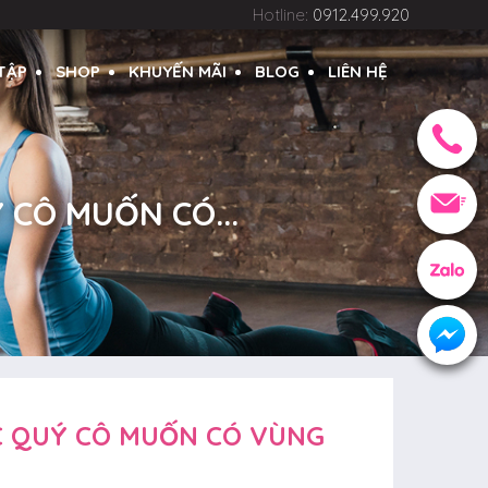
Hotline:
0912.499.920
 TẬP
SHOP
KHUYẾN MÃI
BLOG
LIÊN HỆ
 CÔ MUỐN CÓ...
C QUÝ CÔ MUỐN CÓ VÙNG