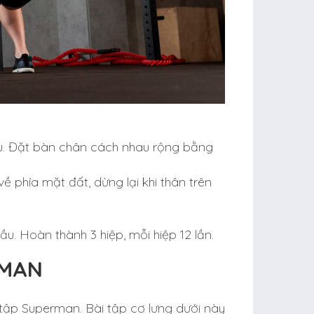
đầu. Đặt bàn chân cách nhau rộng bằng
 phía mặt đất, dừng lại khi thân trên
ầu. Hoàn thành 3 hiệp, mỗi hiệp 12 lần.
RMAN
 tập Superman. Bài tập cơ lưng dưới này