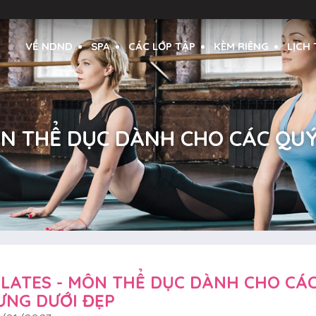
VỀ NDND
SPA
CÁC LỚP TẬP
KÈM RIÊNG
LỊCH
 THỂ DỤC DÀNH CHO CÁC QUÝ
ILATES - MÔN THỂ DỤC DÀNH CHO CÁ
ƯNG DƯỚI ĐẸP