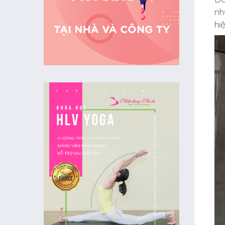
nh
hi