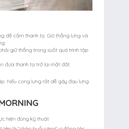
g để cầm thanh tạ. Giữ thẳng lưng và
ng.
phải giữ thẳng trong suốt quá trình tập
 đưa thanh tạ trở lại mặt đất.
tập. Nếu cong lưng rất dễ gây đau lưng
 MORNING
ực hiện đúng kỹ thuật
 tên là “chào buổi sáng” vì động tác