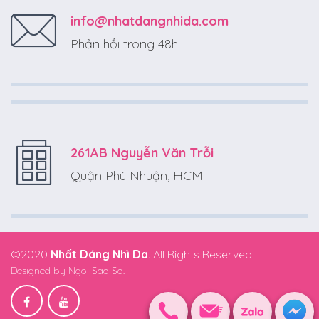
info@nhatdangnhida.com
Phản hồi trong 48h
261AB Nguyễn Văn Trỗi
Quận Phú Nhuận, HCM
©2020
Nhất Dáng Nhì Da
. All Rights Reserved.
Designed by
Ngoi Sao So.