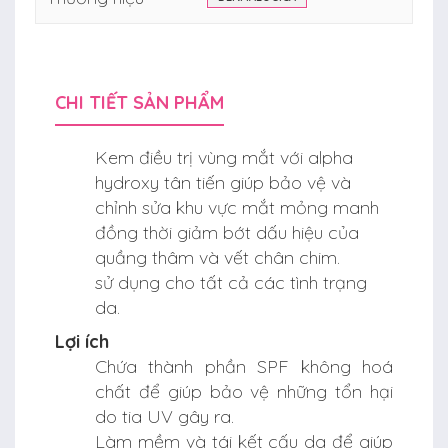
CHI TIẾT SẢN PHẨM
Kem điều trị vùng mắt với alpha
hydroxy tân tiến giúp bảo vệ và
chỉnh sửa khu vực mắt mỏng manh
đồng thời giảm bớt dấu hiệu của
quầng thâm và vết chân chim.
sử dụng cho tất cả các tình trạng
da.
Lợi ích
Chứa thành phần SPF không hoá
chất để giúp bảo vệ những tổn hại
do tia UV gây ra.
Làm mềm và tái kết cấu da để giúp