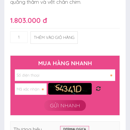
quầng thâm và vết chân chim.
1.803.000 đ
THÊM VÀO GIỎ HÀNG
MUA HÀNG NHANH
Thương hiệu
DERMALOGICA