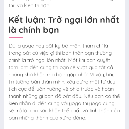
thú và kiên trì hơn.
Kết luận: Trở ngại lớn nhất
là chính bạn
Dù là yoga hay bất kỳ bộ môn, thậm chí là
trong bất cứ việc gì thì bản thân bạn thường
chính là trở ngại lớn nhất. Một khi bạn quyết
tâm làm đến cùng thì bạn sẽ vượt qua tất cả
những khó khăn mà bạn gặp phải. Vì vậy, hãy
tin tưởng bản thân mình, xây dựng một tư duy
tích cực để luôn hướng về phía trước và hoàn
thành những gì bạn đã bắt đầu. Nếu bạn có thể
kiên nhẫn đi đến cùng với yoga thì yoga cũng
sẽ trả lại cho sức khỏe thể chất và tinh thần của
bạn những thành quả xứng đáng.
----------------------