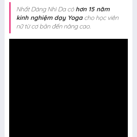
Nhất Dáng Nhì Da có
hơn 15 năm
kinh nghiệm dạy Yoga
cho học viên
nữ từ cơ bản đến nâng cao.