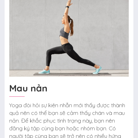
Mau nản
Yoga đòi hỏi sự kiên nhẫn mới thấy được thành
quả nên có thể bạn sẽ cảm thấy chán và mau
nản. Để khắc phục tình trạng này, bạn nên
đăng ký tập cùng bạn hoặc nhóm bạn. Có
người tập cùng bạn sẽ trở nên có nhiều hứng