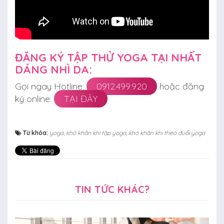
ĐĂNG KÝ TẬP THỬ YOGA TẠI NHẤT
DÁNG NHÌ DA:
Gọi ngay Hotline:
0912.499.920
hoặc đăng
ký online:
TẠI ĐÂY
Từ khóa:
yoga
,
khó khăn khi tập yoga
,
khó khăn khi theo đuổi yoga
TIN TỨC KHÁC?