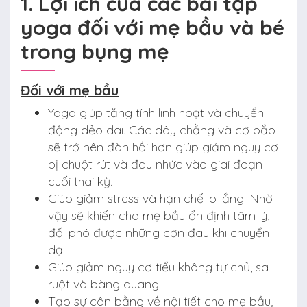
1. Lợi ích của các bài tập
yoga đối với mẹ bầu và bé
trong bụng mẹ
Đối với mẹ bầu
Yoga giúp tăng tính linh hoạt và chuyển
động dẻo dai. Các dây chằng và cơ bắp
sẽ trở nên đàn hồi hơn giúp giảm nguy cơ
bị chuột rút và đau nhức vào giai đoạn
cuối thai kỳ.
Giúp giảm stress và hạn chế lo lắng. Nhờ
vậy sẽ khiến cho mẹ bầu ổn định tâm lý,
đối phó được những cơn đau khi chuyển
dạ.
Giúp giảm nguy cơ tiểu không tự chủ, sa
ruột và bàng quang.
Tạo sự cân bằng về nội tiết cho mẹ bầu,