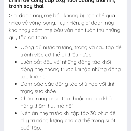
chính để cung cấp oxy nuôi dưỡng thai nhi,
tránh sảy thai.
Giai đoạn này, mẹ bầu không bị hạn chế quá
nhiều về vòng bụng. Tuy nhiên, giai đoạn này
khá nhạy cảm, mẹ bầu vẫn nên tuân thủ những
quy tắc an toàn
Uống đủ nước trướng, trong và sau tập để
tránh việc cơ thể bị thiếu nước.
Luôn bắt đầu với những động tác khởi
động nhẹ nhàng trước khi tập những động
tác khó hơn.
Đảm bảo các động tác phù hợp với tình
trạng sức khỏe.
Chọn trang phục tập thoải mái, có khả
năng thấm hút mồ hôi.
Nên ăn nhẹ trước khi tập tập 30 phút để
duy trì năng lượng cho cơ thể trong suốt
buổi tập.