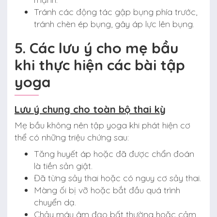
Tránh các động tác gập bụng phía trước,
tránh chèn ép bụng, gây áp lực lên bụng.
5. Các lưu ý cho mẹ bầu
khi thực hiện các bài tập
yoga
Lưu ý chung cho toàn bộ thai kỳ
Mẹ bầu không nên tập yoga khi phát hiện cơ
thể có những triệu chứng sau:
Tăng huyết áp hoặc đã được chẩn đoán
là tiền sản giật.
Đã từng sảy thai hoặc có nguy cơ sảy thai.
Màng ối bị vỡ hoặc bắt đầu quá trình
chuyển dạ.
Chảy máu âm đạo bất thường hoặc cảm