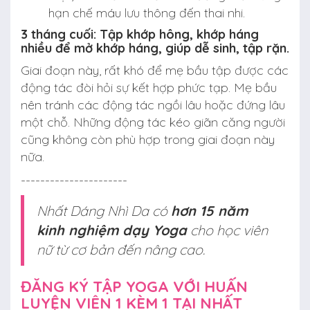
hạn chế máu lưu thông đến thai nhi.
3 tháng cuối: Tập khớp hông, khớp háng
nhiều để mở khớp háng, giúp dễ sinh, tập rặn.
Giai đoạn này, rất khó để mẹ bầu tập được các
động tác đòi hỏi sự kết hợp phức tạp. Mẹ bầu
nên tránh các động tác ngồi lâu hoặc đứng lâu
một chỗ. Những động tác kéo giãn căng người
cũng không còn phù hợp trong giai đoạn này
nữa.
----------------------
Nhất Dáng Nhì Da có
hơn 15 năm
kinh nghiệm dạy Yoga
cho học viên
nữ từ cơ bản đến nâng cao.
ĐĂNG KÝ TẬP YOGA VỚI HUẤN
LUYỆN VIÊN 1 KÈM 1 TẠI NHẤT