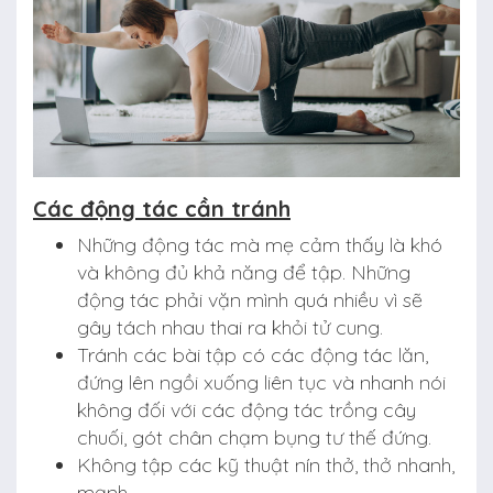
Các động tác cần tránh
Những động tác mà mẹ cảm thấy là khó
và không đủ khả năng để tập. Những
động tác phải vặn mình quá nhiều vì sẽ
gây tách nhau thai ra khỏi tử cung.
Tránh các bài tập có các động tác lăn,
đứng lên ngồi xuống liên tục và nhanh nói
không đối với các động tác trồng cây
chuối, gót chân chạm bụng tư thế đứng.
Không tập các kỹ thuật nín thở, thở nhanh,
mạnh.