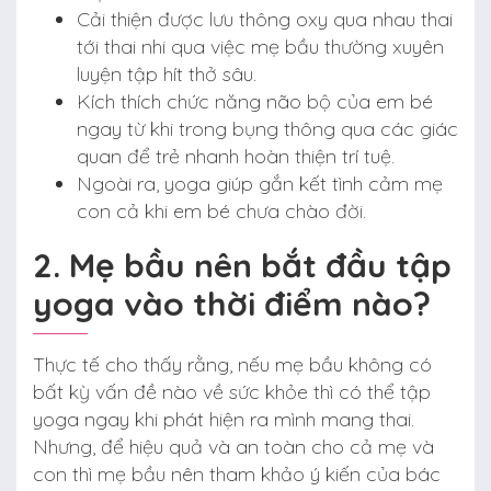
Cải thiện được lưu thông oxy qua nhau thai
tới thai nhi qua việc mẹ bầu thường xuyên
luyện tập hít thở sâu.
Kích thích chức năng não bộ của em bé
ngay từ khi trong bụng thông qua các giác
quan để trẻ nhanh hoàn thiện trí tuệ.
Ngoài ra, yoga giúp gắn kết tình cảm mẹ
con cả khi em bé chưa chào đời.
2. Mẹ bầu nên bắt đầu tập
yoga vào thời điểm nào?
Thực tế cho thấy rằng, nếu mẹ bầu không có
bất kỳ vấn đề nào về sức khỏe thì có thể tập
yoga ngay khi phát hiện ra mình mang thai.
Nhưng, để hiệu quả và an toàn cho cả mẹ và
con thì mẹ bầu nên tham khảo ý kiến của bác