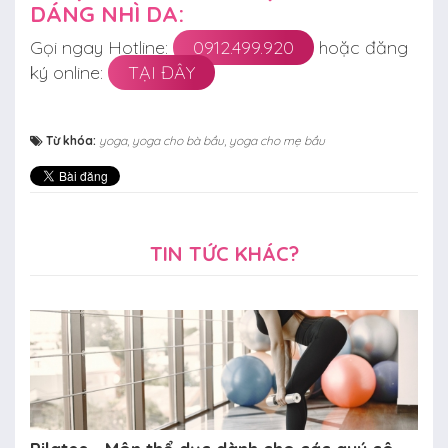
DÁNG NHÌ DA:
Gọi ngay Hotline:
0912.499.920
hoặc đăng
ký online:
TẠI ĐÂY
Từ khóa:
yoga
,
yoga cho bà bầu
,
yoga cho mẹ bầu
TIN TỨC KHÁC?