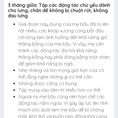
3 tháng giữa: Tập các động tác chủ yếu dành
cho lưng, chân để không bị chuột rút, không
đau lưng.
Giai đoạn này, bụng của mẹ bầu đã to lên
rất nhiều, các khớp xương cũng bắt đầu
nới lỏng làm ảnh hưởng đến khả năng giữ
thăng bằng của mẹ bầu. Vì vậy, mẹ cần
tránh các động tác đòi hỏi khả năng
thăng bằng hay phải đứng bằng một chân
để giảm khả năng bị ngã.
Nhẹ nhàng và tôn trọng giới hạn của cơ
thể, lắng nghe những gì cơ thể cần.
Không được căng cơ bụng.
Tập trung vào tâm trí nhiều hơn cơ thể.
Ngoài ra, mẹ bầu cũng nên hạn chế các
động tác nằm ngửa. Vì gây áp lực lên tĩnh
mạch chủ dưới làm mẹ bầu dễ bị chóng
mặt, khó thở và buồn nôn đồng thời cũng