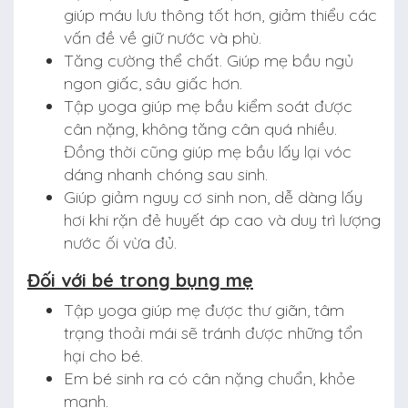
giúp máu lưu thông tốt hơn, giảm thiểu các
vấn đề về giữ nước và phù.
Tăng cường thể chất. Giúp mẹ bầu ngủ
ngon giấc, sâu giấc hơn.
Tập yoga giúp mẹ bầu kiểm soát được
cân nặng, không tăng cân quá nhiều.
Đồng thời cũng giúp mẹ bầu lấy lại vóc
dáng nhanh chóng sau sinh.
Giúp giảm nguy cơ sinh non, dễ dàng lấy
hơi khi rặn đẻ huyết áp cao và duy trì lượng
nước ối vừa đủ.
Đối với bé trong bụng mẹ
Tập yoga giúp mẹ được thư giãn, tâm
trạng thoải mái sẽ tránh được những tổn
hại cho bé.
Em bé sinh ra có cân nặng chuẩn, khỏe
mạnh.