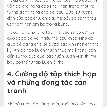
Ngay cả khi trước đó mẹ đã luyện tập yoga thì
vẫn có khả năng gặp khó khăn trong một vài
tư thế dành riêng cho bà bầu. Dưới sự hướng
dẫn của các chuyên gia, mẹ bầu sẽ cảm thấy
yên tâm hơn em bé trong bụng.
Ngoài ra, tại phòng tập, mẹ bầu sẽ có cơ hội
được gặp gỡ với nhiều mẹ bầu khác. Nhờ đó
giúp dễ dàng chia sẻ được các kinh nghiệm thai
kỳ. Khi đã tập luyện thuần thục mà không cần
đến sự trợ giúp của các huấn luyện viên thì mẹ
bầu có thể tự tập luyện ở nhà.
4. Cường độ tập thích hợp
và những động tác cần
tránh
Mẹ bầu nên tập hằng ngày, mỗi buổi tập kéo