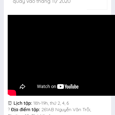
quay vào tháng 11/ 2020
⏰
Lịch tập:
18h-19h, thứ 2, 4, 6
?
Địa điểm tập:
261AB Nguyễn Văn Trỗi,