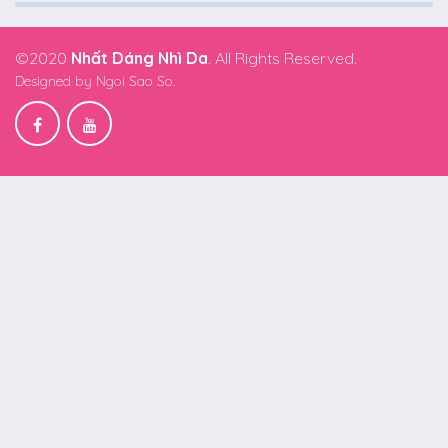
©2020
Nhất Dáng Nhì Da
. All Rights Reserved.
Designed by
Ngoi Sao So.