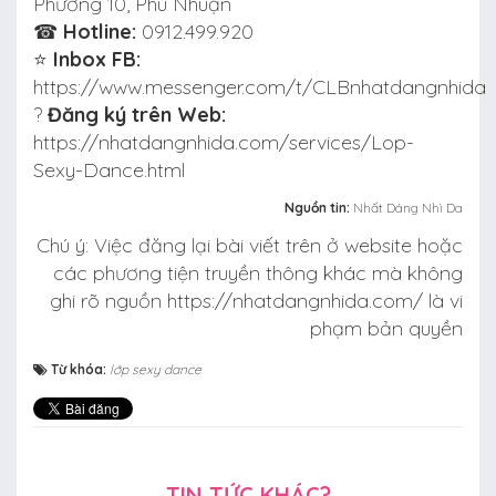
Phường 10, Phú Nhuận
☎
Hotline:
0912.499.920
⭐
Inbox FB:
https://www.messenger.com/t/CLBnhatdangnhida
?️
Đăng ký trên Web:
https://nhatdangnhida.com/services/Lop-
Sexy-Dance.html
Nguồn tin:
Nhất Dáng Nhì Da
Chú ý: Việc đăng lại bài viết trên ở website hoặc
các phương tiện truyền thông khác mà không
ghi rõ nguồn https://nhatdangnhida.com/ là vi
phạm bản quyền
Từ khóa:
lớp sexy dance
TIN TỨC KHÁC?