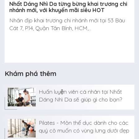
Nhất Dáng Nhì Da từng bừng khai trương chi
nhánh mới, với khuyến mãi siêu HOT
Nhân địp khai trương chi nhánh mới tại 53 Bàu
Cát 7, P.14, Quận Tân Bình, HCM,...
Khám phá thêm
Huấn luyện viên cá nhân tại Nhất
Dáng Nhì Da sẽ giúp gì cho bạn?
Pilates - Môn thể dục dành cho các
quý cô muốn có vùng lưng dưới đẹp