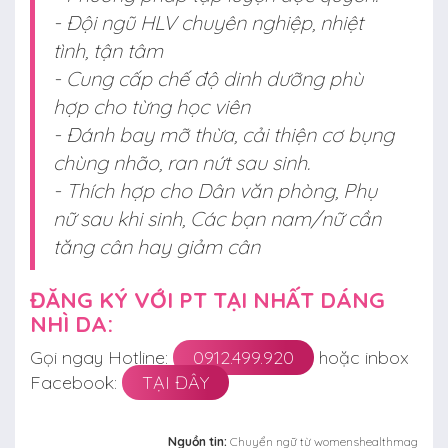
- Đội ngũ HLV chuyên nghiệp, nhiệt
tình, tận tâm
- Cung cấp chế độ dinh dưỡng phù
hợp cho từng học viên
- Đánh bay mỡ thừa, cải thiện cơ bụng
chùng nhão, ran nứt sau sinh.
- Thích hợp cho Dân văn phòng, Phụ
nữ sau khi sinh, Các bạn nam/nữ cần
tăng cân hay giảm cân
ĐĂNG KÝ VỚI PT TẠI NHẤT DÁNG
NHÌ DA:
Gọi ngay Hotline:
0912.499.920
hoặc inbox
Facebook:
TẠI ĐÂY
Nguồn tin:
Chuyển ngữ từ womenshealthmag