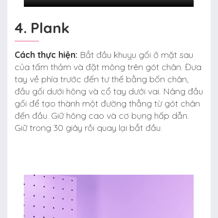
4. Plank
Cách thực hiện:
Bắt đầu khuỵu gối ở mặt sau
của tấm thảm và đặt mông trên gót chân. Đưa
tay về phía trước đến tư thế bằng bốn chân,
đầu gối dưới hông và cổ tay dưới vai. Nâng đầu
gối để tạo thành một đường thẳng từ gót chân
đến đầu. Giữ hông cao và cơ bụng hấp dẫn.
Giữ trong 30 giây rồi quay lại bắt đầu.