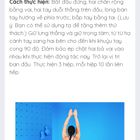
Cách thực hiện:
Bắt đầu đứng, hai chân rộng
bằng vai, hai tay duỗi thẳng trên đầu, lòng bàn
tay hướng về phía trước, bắp tay bằng tai. (Lưu
ý: Bạn có thể sử dụng tạ để tăng thêm thử
thách.) Giữ lưng thẳng và giữ trọng tâm, từ từ hạ
cánh tay sang hai bên cho đến khi khuỷu tay
cong 90 độ. Đảm bảo ép chặt hai bả vai vào
nhau khi thực hiện động tác này. Trở lại vị trí
ban đầu. Thực hiện 3 hiệp, mỗi hiệp 10 lần liên
tiếp.