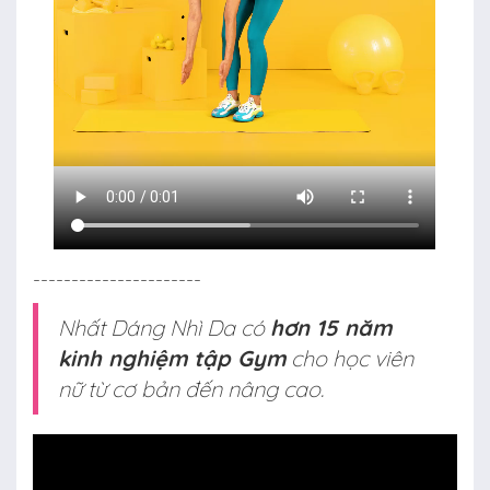
----------------------
Nhất Dáng Nhì Da có
hơn 15 năm
kinh nghiệm tập Gym
cho học viên
nữ từ cơ bản đến nâng cao.