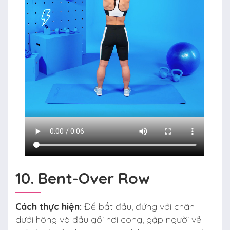
10. Bent-Over Row
Cách thực hiện:
Để bắt đầu, đứng với chân
dưới hông và đầu gối hơi cong, gập người về