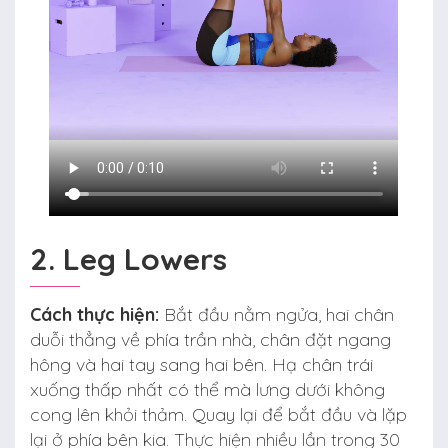
2. Leg Lowers
Cách thực hiện:
Bắt đầu nằm ngửa, hai chân
duỗi thẳng về phía trần nhà, chân đặt ngang
hông và hai tay sang hai bên. Hạ chân trái
xuống thấp nhất có thể mà lưng dưới không
cong lên khỏi thảm. Quay lại để bắt đầu và lặp
lại ở phía bên kia. Thực hiện nhiều lần trong 30