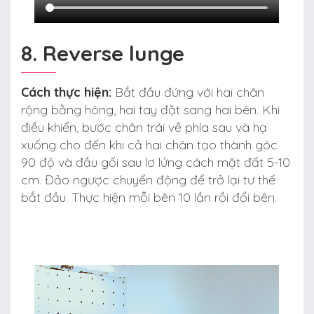
8. Reverse lunge
Cách thực hiện:
Bắt đầu đứng với hai chân
rộng bằng hông, hai tay đặt sang hai bên. Khi
điều khiển, bước chân trái về phía sau và hạ
xuống cho đến khi cả hai chân tạo thành góc
90 độ và đầu gối sau lơ lửng cách mặt đất 5-10
cm. Đảo ngược chuyển động để trở lại tư thế
bắt đầu. Thực hiện mỗi bên 10 lần rồi đổi bên.