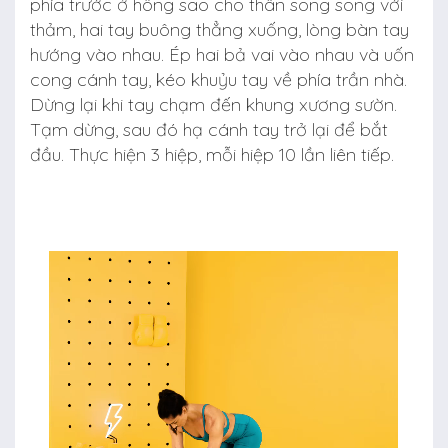
phía trước ở hông sao cho thân song song với
thảm, hai tay buông thẳng xuống, lòng bàn tay
hướng vào nhau. Ép hai bả vai vào nhau và uốn
cong cánh tay, kéo khuỷu tay về phía trần nhà.
Dừng lại khi tay chạm đến khung xương sườn.
Tạm dừng, sau đó hạ cánh tay trở lại để bắt
đầu. Thực hiện 3 hiệp, mỗi hiệp 10 lần liên tiếp.