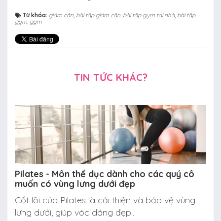
Từ khóa:
giảm cân
,
bài tập giảm cân
,
bài tập gym tại nhà
,
bài tập
gym
,
gym
TIN TỨC KHÁC?
Pilates - Môn thể dục dành cho các quý cô
muốn có vùng lưng dưới đẹp
Cốt lõi của Pilates là cải thiện và bảo vệ vùng
lưng dưới, giúp vóc dáng đẹp...