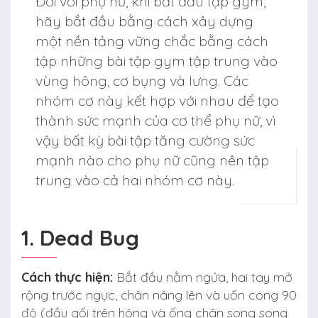
Đối với phụ nữ, khi bắt đầu tập gym,
hãy bắt đầu bằng cách xây dựng
một nền tảng vững chắc bằng cách
tập những bài tập gym tập trung vào
vùng hông, cơ bụng và lưng. Các
nhóm cơ này kết hợp với nhau để tạo
thành sức mạnh của cơ thể phụ nữ, vì
vậy bất kỳ bài tập tăng cường sức
mạnh nào cho phụ nữ cũng nên tập
trung vào cả hai nhóm cơ này.
1. Dead Bug
Cách thực hiện:
Bắt đầu nằm ngửa, hai tay mở
rộng trước ngực, chân nâng lên và uốn cong 90
độ (đầu gối trên hông và ống chân song song